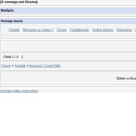
[
A csevego.net fóruma
]
Belépés
Honlap-menü
Főoldal
Mit kapsz a chaten ?
Fórum
Fotóalbumok
Online játékok
Panoráma
Oldal
1
/
0
1
Fórum
»
Szobák
»
Assassin' Creed Wiki
Ebben a fóru
A honlap teljes egészében