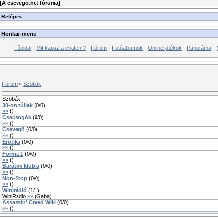
[
A csevego.net fóruma
]
Belépés
Honlap-menü
Főoldal
Mit kapsz a chaten ?
Fórum
Fotóalbumok
Online játékok
Panoráma
Fórum
»
Szobák
Szobák
30-on túliak
(
0
/
0
)
»»
(
)
Csacsogók
(
0
/
0
)
»»
(
)
Csevegő
(
0
/
0
)
»»
(
)
Erotika
(
0
/
0
)
»»
(
)
Forma 1
(
0
/
0
)
»»
(
)
Barátok klubja
(
0
/
0
)
»»
(
)
Non-Stop
(
0
/
0
)
»»
(
)
Winirádió
(
1
/
1
)
WiniRadio
»»
(
Gaba
)
Assassin' Creed Wiki
(
0
/
0
)
»»
(
)