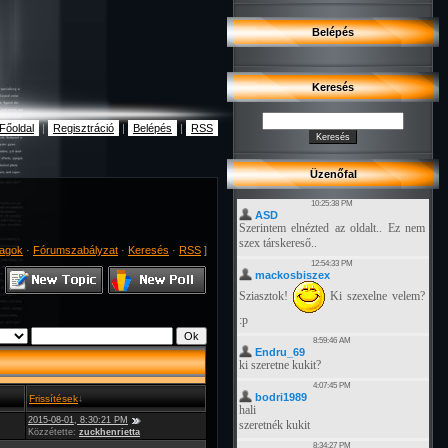
Belépés
Keresés
Főoldal
|
Regisztráció
|
Belépés
|
RSS
Üzenőfal
agok
·
Fórumszabályzat
·
Keresés
·
RSS
]
Frissítések
↓
2015-08-01, 8:30:21 PM
Közzétette:
zuckhenrietta