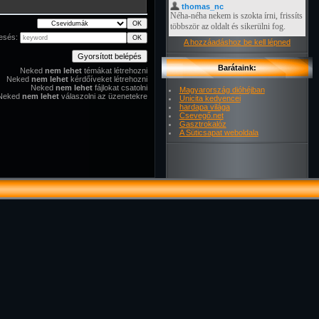
esés:
A hozzáadáshoz be kell lépned
Barátaink:
Neked
nem lehet
témákat létrehozni
Neked
nem lehet
kérdőíveket létrehozni
Neked
nem lehet
fájlokat csatolni
Magyarország dióhéjban
Neked
nem lehet
válaszolni az üzenetekre
Unicita kedvencei
hardapa világa
Csevegő.net
Gasztrokalóz
A Süticsapat weboldala