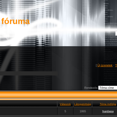
 fóruma
[
Új üzenetek
·
T
Rendezés:
Válaszok
Látogatottság
Téma indítója
5
1865
hardapa