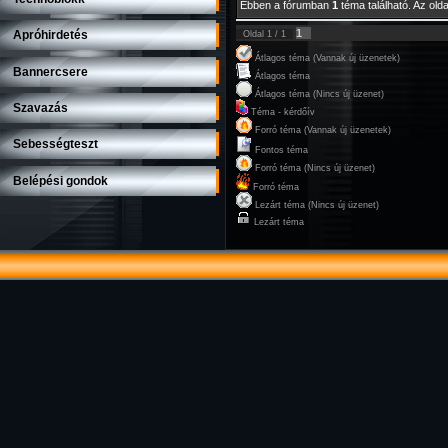
Ebben a fórumban
1
téma található. Az old
1
Apróhirdetés
Oldal
1
/
1
Átlagos téma (Vannak új üzenetek)
Bannercsere
Átlagos téma
Átlagos téma (Nincs új üzenet)
Szavazás
Téma - kérdőív
Forró téma (Vannak új üzenetek)
Sebességteszt
Fontos téma
Forró téma (Nincs új üzenet)
Belépési gondok
Forró téma
Lezárt téma (Nincs új üzenet)
Lezárt téma