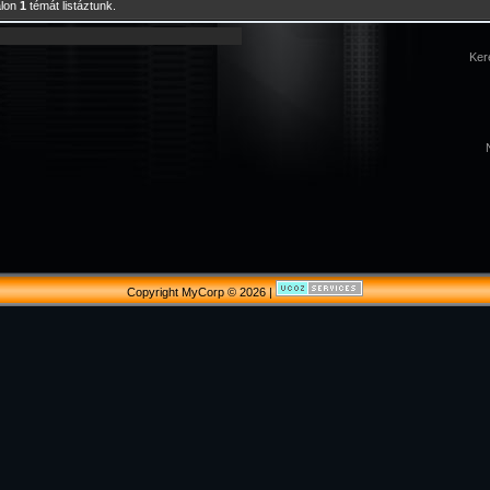
alon
1
témát listáztunk.
Ker
Copyright MyCorp © 2026
|