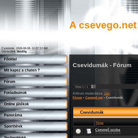
A csevego.net
Csütörtök, 2026-08-06, 11:07:12 AM
Üdvözöllek
Vendég
Főoldal
Csevidumák - Fórum
Mit kapsz a chaten ?
Fórum
1
Oldal
1
/
1
Fotóalbumok
A fórum moderátora:
Zafír
Fórum
»
Csevegő.net
»
Csevidumák
Online játékok
Csevidumák
Panoráma
Téma
Sporthírek
Csevegő szoba
A cseviszoba dumái
Technoblokk